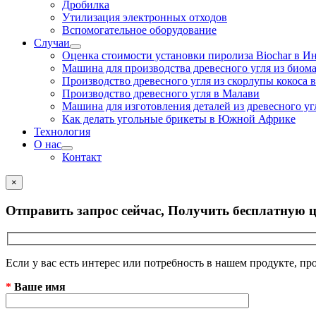
Дробилка
Утилизация электронных отходов
Вспомогательное оборудование
Случаи
Оценка стоимости установки пиролиза Biochar в И
Машина для производства древесного угля из биом
Производство древесного угля из скорлупы кокоса
Производство древесного угля в Малави
Машина для изготовления деталей из древесного у
Как делать угольные брикеты в Южной Африке
Технология
О нас
Контакт
×
Отправить запрос сейчас, Получить бесплатную ц
Если у вас есть интерес или потребность в нашем продукте, про
*
Ваше имя