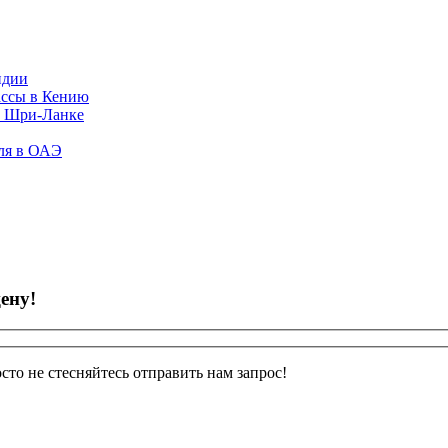
ндии
ассы в Кению
 в Шри-Ланке
гля в ОАЭ
ену!
сто не стесняйтесь отправить нам запрос!